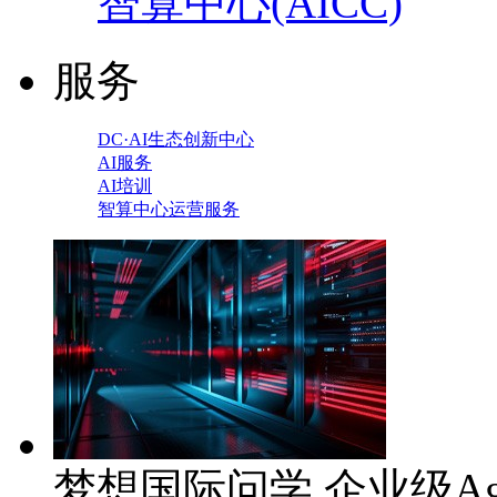
智算中心(AICC)
服务
DC·AI生态创新中心
AI服务
AI培训
智算中心运营服务
梦想国际问学 企业级Ag