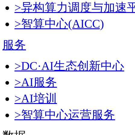
>异构算力调度与加速
>智算中心(AICC)
服务
>DC·AI生态创新中心
>AI服务
>AI培训
>智算中心运营服务