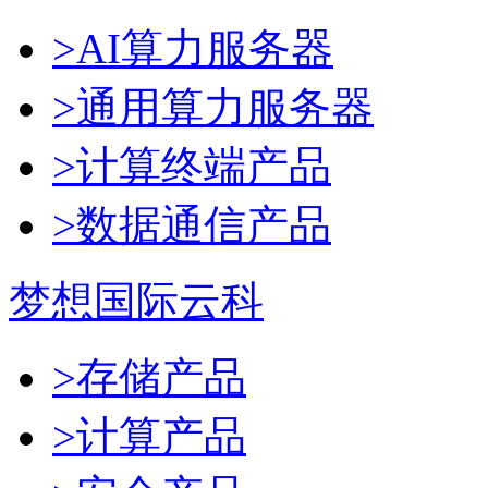
>AI算力服务器
>通用算力服务器
>计算终端产品
>数据通信产品
梦想国际云科
>存储产品
>计算产品