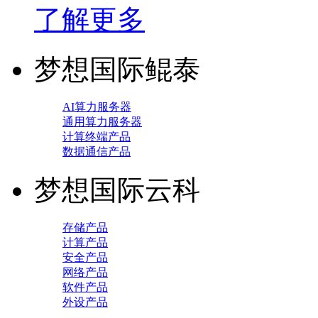
了解更多
梦想国际鲲泰
AI算力服务器
通用算力服务器
计算终端产品
数据通信产品
梦想国际云科
存储产品
计算产品
安全产品
网络产品
软件产品
外设产品