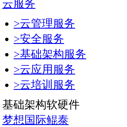
云服务
>云管理服务
>安全服务
>基础架构服务
>云应用服务
>云培训服务
基础架构软硬件
梦想国际鲲泰