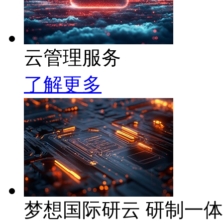
云管理服务
了解更多
梦想国际研云 研制一