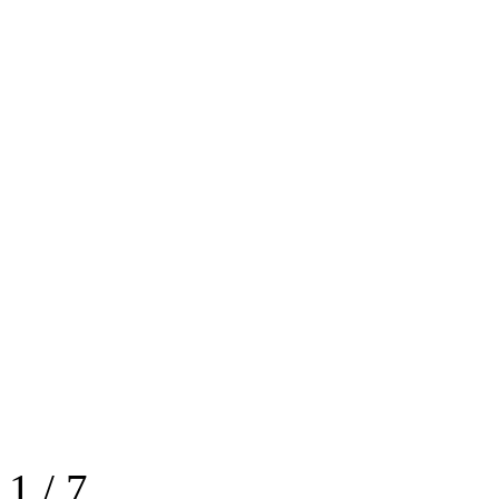
1
/
7